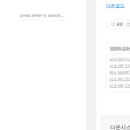
다운로드
공감
'
프린터 드
삼성 레이저복
리코 MP 25
캐논 MAXI
리코 IM C
리코 MP C2
다온시